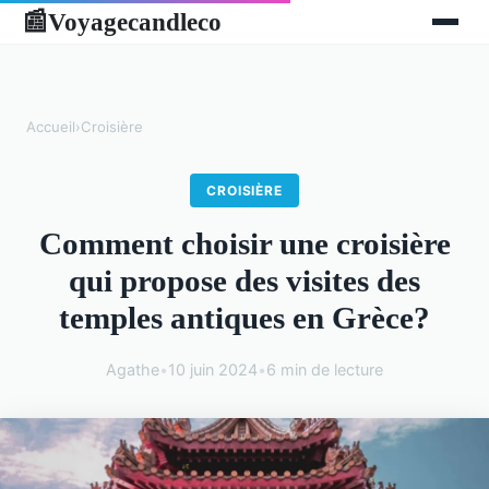
Voyagecandleco
📰
Accueil
›
Croisière
CROISIÈRE
Comment choisir une croisière
qui propose des visites des
temples antiques en Grèce?
Agathe
•
10 juin 2024
•
6 min de lecture