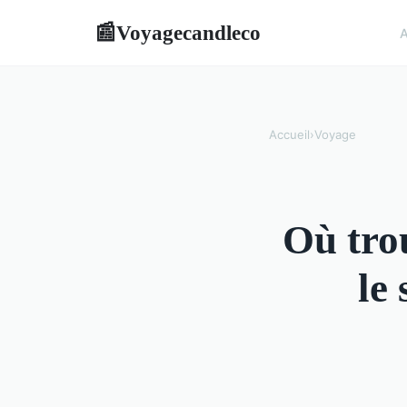
Voyagecandleco
📰
A
Accueil
›
Voyage
Où trou
le