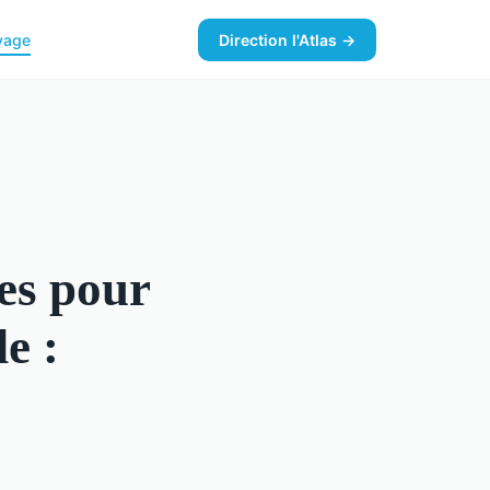
yage
Direction l'Atlas →
ges pour
e :