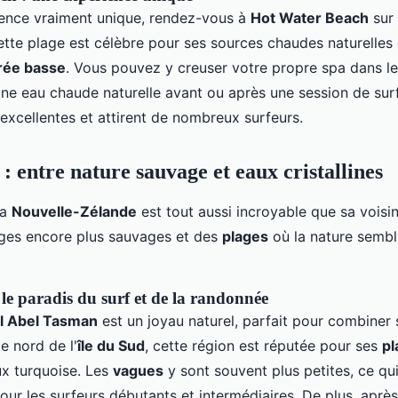
ence vraiment unique, rendez-vous à
Hot Water Beach
sur
ette plage est célèbre pour ses sources chaudes naturelles
ée basse
. Vous pouvez y creuser votre propre spa dans l
ne eau chaude naturelle avant ou après une session de sur
excellentes et attirent de nombreux surfeurs.
 : entre nature sauvage et eaux cristallines
la
Nouvelle-Zélande
est tout aussi incroyable que sa voisin
ges encore plus sauvages et des
plages
où la nature semb
le paradis du surf et de la randonnée
al Abel Tasman
est un joyau naturel, parfait pour combiner 
te nord de l'
île du Sud
, cette région est réputée pour ses
pl
x turquoise. Les
vagues
y sont souvent plus petites, ce qui
our les surfeurs débutants et intermédiaires. De plus, aprè