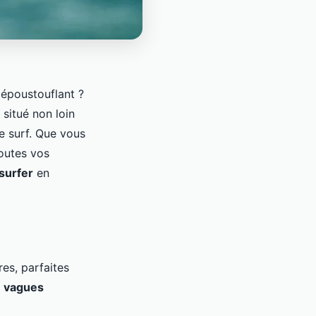
 époustouflant ?
 situé non loin
e surf. Que vous
outes vos
surfer
en
es, parfaites
s
vagues