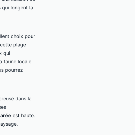
 qui longent la
llent choix pour
 cette plage
x qui
a faune locale
us pourrez
creusé dans la
ses
arée
est haute.
paysage.