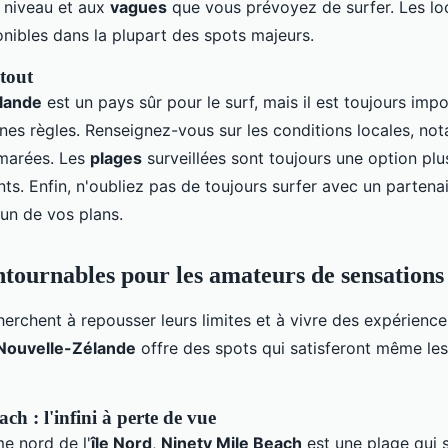
 niveau et aux
vagues
que vous prévoyez de surfer. Les lo
nibles dans la plupart des spots majeurs.
 tout
lande
est un pays sûr pour le surf, mais il est toujours imp
ines règles. Renseignez-vous sur les conditions locales, no
 marées. Les
plages
surveillées sont toujours une option plu
ts. Enfin, n'oubliez pas de toujours surfer avec un partenai
'un de vos plans.
ntournables pour les amateurs de sensations 
erchent à repousser leurs limites et à vivre des expérience
Nouvelle-Zélande
offre des spots qui satisferont même les
ch : l'infini à perte de vue
me nord de l'
île Nord
,
Ninety Mile Beach
est une plage qui 