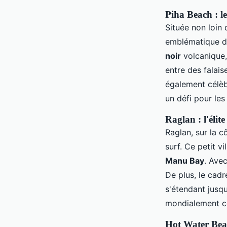
Piha Beach : l
Située non loin
emblématique d
noir
volcanique,
entre des falais
également célèb
un défi pour les
Raglan : l'élit
Raglan, sur la c
surf. Ce petit v
Manu Bay
. Avec
De plus, le cad
s'étendant jusq
mondialement c
Hot Water Beac