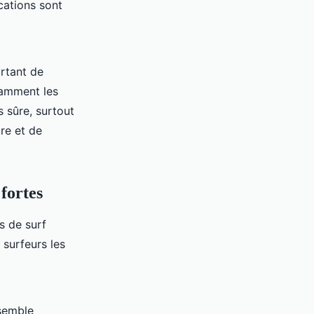
cations sont
ortant de
tamment les
s sûre, surtout
re et de
fortes
s de surf
 surfeurs les
semble