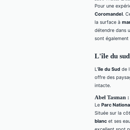
Pour une expéri
Coromandel
. C
la surface à
mar
détendre dans u
sont également 
L'île du sud
L'
île du Sud
de 
offre des paysa
intacte.
Abel Tasman : 
Le
Parc Nation
Située sur la cô
blanc
et ses eau
excellent spot p