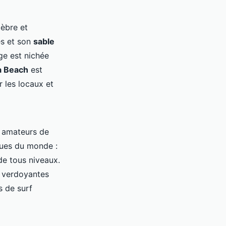
lèbre et
s et son
sable
ge est nichée
a Beach
est
 les locaux et
s amateurs de
gues du monde :
 de tous niveaux.
s verdoyantes
s de surf