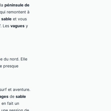
 la
péninsule de
 qui remontent à
e
sable
et vous
f. Les
vagues
y
e du nord. Elle
le presque
surf et aventure.
ages
de
sable
 en fait un
s une session de