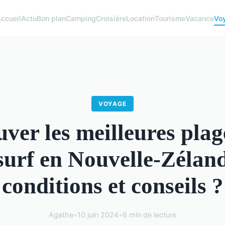
ccueil
Actu
Bon plan
Camping
Croisière
Location
Tourisme
Vacance
Vo
VOYAGE
ver les meilleures pla
 surf en Nouvelle-Zéland
conditions et conseils ?
Agathe
•
10 juin 2024
•
6 min de lecture