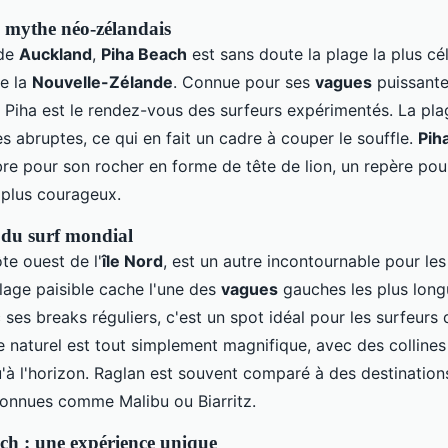
e mythe néo-zélandais
 de
Auckland
,
Piha Beach
est sans doute la plage la plus cé
e la
Nouvelle-Zélande
. Connue pour ses
vagues
puissante
 Piha est le rendez-vous des surfeurs expérimentés. La pla
es abruptes, ce qui en fait un cadre à couper le souffle.
Pih
re pour son rocher en forme de tête de lion, un repère pour
 plus courageux.
e du surf mondial
ôte ouest de l'
île Nord
, est un autre incontournable pour le
illage paisible cache l'une des
vagues
gauches les plus lon
 ses breaks réguliers, c'est un spot idéal pour les surfeurs
re naturel est tout simplement magnifique, avec des colline
u'à l'horizon. Raglan est souvent comparé à des destination
onnues comme Malibu ou Biarritz.
h : une expérience unique