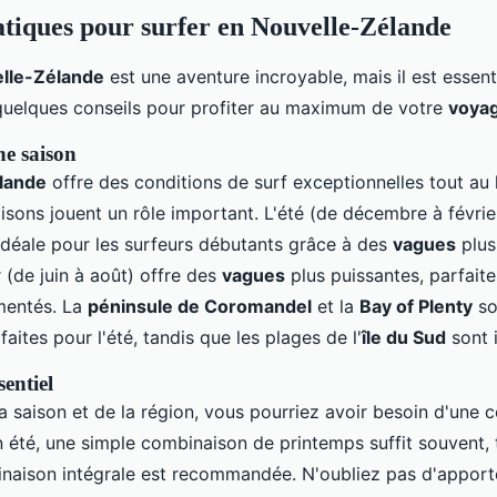
atiques pour surfer en Nouvelle-Zélande
lle-Zélande
est une aventure incroyable, mais il est essent
 quelques conseils pour profiter au maximum de votre
voya
ne saison
lande
offre des conditions de surf exceptionnelles tout au 
aisons jouent un rôle important. L'été (de décembre à février
 idéale pour les surfeurs débutants grâce à des
vagues
plus
r (de juin à août) offre des
vagues
plus puissantes, parfaite
mentés. La
péninsule de Coromandel
et la
Bay of Plenty
so
faites pour l'été, tandis que les plages de l'
île du Sud
sont i
entiel
la saison et de la région, vous pourriez avoir besoin d'une
n été, une simple combinaison de printemps suffit souvent, 
inaison intégrale est recommandée. N'oubliez pas d'apport